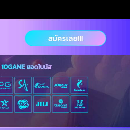
สมัครเลย!!!
10GAME ยอดโบนัส