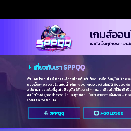
เกมส์ออน
เราคือเว็บผู้ให้บริการ
เกี่ยวกับเรา SPPQQ
เว็บเกมส์ออนไลน์ ที่ครองใจคนไทยอันดับต้นๆ เราคือเว็บผู้ให้บริการห
ของเว็บเกมส์ออนไลน์ชั้นนำ ฝาก-ถอน ผ่านระบบอัตโนมัติ ที่ปลอดภัย 
สมัย และ รวดเร็วที่สุดในปัจจุบัน ใช้เวลาฝาก-ถอน เพียงไม่กี่วินาที เงิน
จะเข้าบัญชีคุณอย่างรวดเร็วและถูกต้องแม่นยำ สามารถแจ้งฝาก – ถอ
ได้ตลอด 24 ชั่วโมง
SPPQQ
@GOLDS88