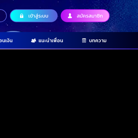
เข้าสู่ระบบ
สมัครสมาชิก
อนเงิน
แนะนำเพื่อน
บทความ