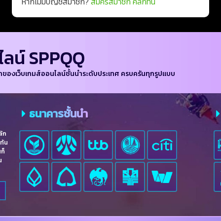
หากไม่มีบัญชีสมาชิก?
สมัครสมาชิก คลิกที่นี่
ไลน์ SPPQQ
หลักของเว็บเกมส์ออนไลน์ชั้นนำระดับประเทศ ครบครันทุกรูปแบบ
ธนาคารชั้นนำ
ลัก
ทัน
ก็
น