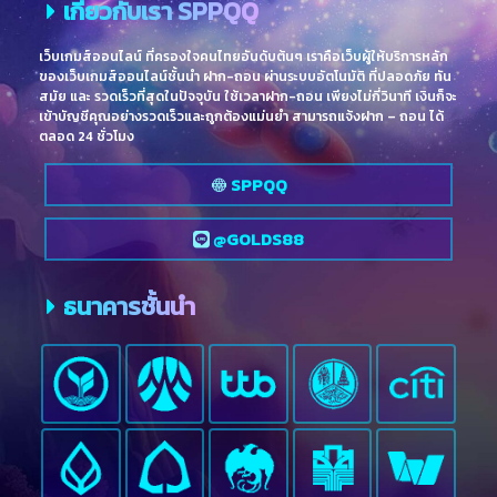
เกี่ยวกับเรา SPPQQ
เว็บเกมส์ออนไลน์ ที่ครองใจคนไทยอันดับต้นๆ เราคือเว็บผู้ให้บริการหลัก
ของเว็บเกมส์ออนไลน์ชั้นนำ ฝาก-ถอน ผ่านระบบอัตโนมัติ ที่ปลอดภัย ทัน
สมัย และ รวดเร็วที่สุดในปัจจุบัน ใช้เวลาฝาก-ถอน เพียงไม่กี่วินาที เงินก็จะ
เข้าบัญชีคุณอย่างรวดเร็วและถูกต้องแม่นยำ สามารถแจ้งฝาก – ถอน ได้
ตลอด 24 ชั่วโมง
SPPQQ
@GOLDS88
ธนาคารชั้นนำ