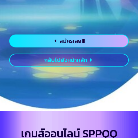
สมัครเลย!!!
กลับไปยังหน้าหลัก
เกมส์ออนไลน์ SPPQQ