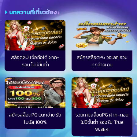
บทความที่เกี่ยวข้อง :
สล็อตXO เชื่อถือได้ ฝาก-
สมัครสล็อตPG วอเลท รวม
ถอน ไม่มีขั้นต่ำ
ทุกค่ายเกม
สมัครสล็อตPG แตกง่าย รับ
รวมเกมสล็อตPG ฝาก-ถอน
โบนัส 100%
ไม่มีขั้นต่ำ รองรับ True
Wallet